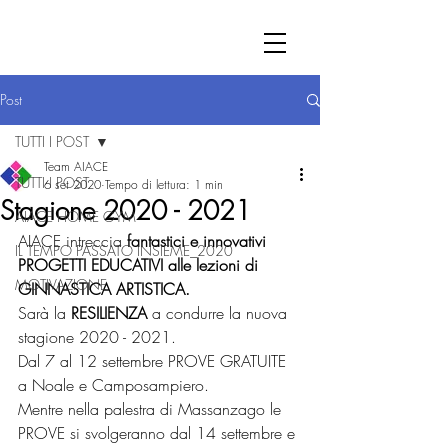
Post
TUTTI I POST
Team AIACE
TUTTI I POST
6 set 2020
Tempo di lettura: 1 min
Stagione 2020 - 2021
AIACE HOME GYM
AIACE intreccia 
fantastici e innovativi 
IL TEMPO PASSATO INSIEME_2020
PROGETTI EDUCATIVI alle lezioni di 
MOTIVAZIONE
GINNASTICA ARTISTICA. 
Sarà la 
RESILIENZA
 a condurre la nuova 
stagione 2020 - 2021.
Dal 7 al 12 settembre PROVE GRATUITE 
a Noale e Camposampiero. 
Mentre nella palestra di Massanzago le 
PROVE si svolgeranno dal 14 settembre e 